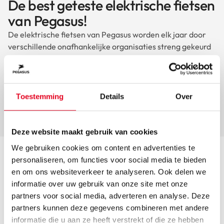
De best geteste elektrische fietsen
van Pegasus!
De elektrische fietsen van Pegasus worden elk jaar door
verschillende onafhankelijke organisaties streng gekeurd
en beoordeeld. Zo is de e-bike Siena E7F Plus al meerdere
jaren op rij als beste elektrische fiets uit de testen
gekomen en scoort de Ravenna Evo 8F Belt in 2023 zelfs
een 8,7.
Toestemming
Details
Over
Bekijk alle resultaten
Deze website maakt gebruik van cookies
We gebruiken cookies om content en advertenties te
personaliseren, om functies voor social media te bieden
en om ons websiteverkeer te analyseren. Ook delen we
informatie over uw gebruik van onze site met onze
partners voor social media, adverteren en analyse. Deze
Best verkochte fietsen
partners kunnen deze gegevens combineren met andere
informatie die u aan ze heeft verstrekt of die ze hebben