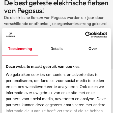
De best geteste elektrische fietsen
van Pegasus!
De elektrische fietsen van Pegasus worden elk jaar door
verschillende onafhankelijke organisaties streng gekeurd
en beoordeeld. Zo is de e-bike Siena E7F Plus al meerdere
jaren op rij als beste elektrische fiets uit de testen
gekomen en scoort de Ravenna Evo 8F Belt in 2023 zelfs
een 8,7.
Toestemming
Details
Over
Bekijk alle resultaten
Deze website maakt gebruik van cookies
We gebruiken cookies om content en advertenties te
personaliseren, om functies voor social media te bieden
en om ons websiteverkeer te analyseren. Ook delen we
informatie over uw gebruik van onze site met onze
partners voor social media, adverteren en analyse. Deze
Best verkochte fietsen
partners kunnen deze gegevens combineren met andere
informatie die u aan ze heeft verstrekt of die ze hebben