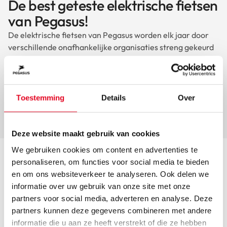
De best geteste elektrische fietsen
van Pegasus!
De elektrische fietsen van Pegasus worden elk jaar door
verschillende onafhankelijke organisaties streng gekeurd
en beoordeeld. Zo is de e-bike Siena E7F Plus al meerdere
jaren op rij als beste elektrische fiets uit de testen
gekomen en scoort de Ravenna Evo 8F Belt in 2023 zelfs
een 8,7.
Toestemming
Details
Over
Bekijk alle resultaten
Deze website maakt gebruik van cookies
We gebruiken cookies om content en advertenties te
personaliseren, om functies voor social media te bieden
en om ons websiteverkeer te analyseren. Ook delen we
informatie over uw gebruik van onze site met onze
partners voor social media, adverteren en analyse. Deze
Best verkochte fietsen
partners kunnen deze gegevens combineren met andere
informatie die u aan ze heeft verstrekt of die ze hebben