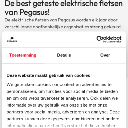
De best geteste elektrische fietsen
van Pegasus!
De elektrische fietsen van Pegasus worden elk jaar door
verschillende onafhankelijke organisaties streng gekeurd
en beoordeeld. Zo is de e-bike Siena E7F Plus al meerdere
jaren op rij als beste elektrische fiets uit de testen
gekomen en scoort de Ravenna Evo 8F Belt in 2023 zelfs
een 8,7.
Toestemming
Details
Over
Bekijk alle resultaten
Deze website maakt gebruik van cookies
We gebruiken cookies om content en advertenties te
personaliseren, om functies voor social media te bieden
en om ons websiteverkeer te analyseren. Ook delen we
informatie over uw gebruik van onze site met onze
partners voor social media, adverteren en analyse. Deze
Best verkochte fietsen
partners kunnen deze gegevens combineren met andere
informatie die u aan ze heeft verstrekt of die ze hebben