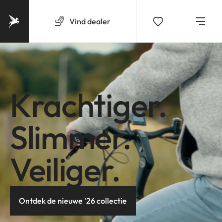
Vind
dealer
Krachtiger.
Slimmer.
Veiliger.
Ontdek de nieuwe '26 collectie