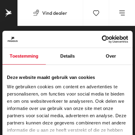
Vind
dealer
Onze fietsen
Collectie 2026
Toestemming
Details
Over
Elektrische fietsen
Elektrische fietsen dames
Deze website maakt gebruik van cookies
Elektrische fietsen heren
We gebruiken cookies om content en advertenties te
Sportieve elektrische fietsen
personaliseren, om functies voor social media te bieden
Stadsfietsen
en om ons websiteverkeer te analyseren. Ook delen we
Klantenservice
informatie over uw gebruik van onze site met onze
partners voor social media, adverteren en analyse. Deze
Veelgestelde vragen
partners kunnen deze gegevens combineren met andere
Framehoogteadvies
informatie die u aan ze heeft verstrekt of die ze hebben