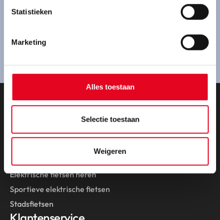
Ben je geïnteresseerd in een Pegasus fiets en wil je
Statistieken
een proefrit maken? Kom gezellig bij ons langs.
Marketing
Route plannen
Alles toestaan
Onze fietsen
Selectie toestaan
Collectie 2026
Elektrische fietsen
Weigeren
Elektrische fietsen dames
Elektrische fietsen heren
Sportieve elektrische fietsen
Stadsfietsen
Klantenservice