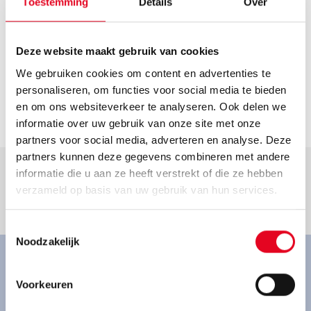
Toestemming
Details
Over
Helaas hebben we geen actuele openingstijden van deze
dealer. Neem voor de actuele openingstijden contact op
met de dealer.
Contact
Deze website maakt gebruik van cookies
We gebruiken cookies om content en advertenties te
fahrradhollenberg@googlemail.com
personaliseren, om functies voor social media te bieden
Ga naar dealer
en om ons websiteverkeer te analyseren. Ook delen we
informatie over uw gebruik van onze site met onze
partners voor social media, adverteren en analyse. Deze
partners kunnen deze gegevens combineren met andere
informatie die u aan ze heeft verstrekt of die ze hebben
verzameld op basis van uw gebruik van hun services.
Goed om te weten.
Toestemmingsselectie
Noodzakelijk
Ervaar onze fietsen van
Voorkeuren
dichtbij