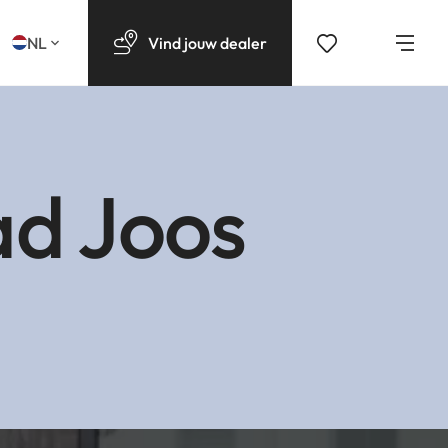
NL
Vind
jouw
dealer
ad Joos