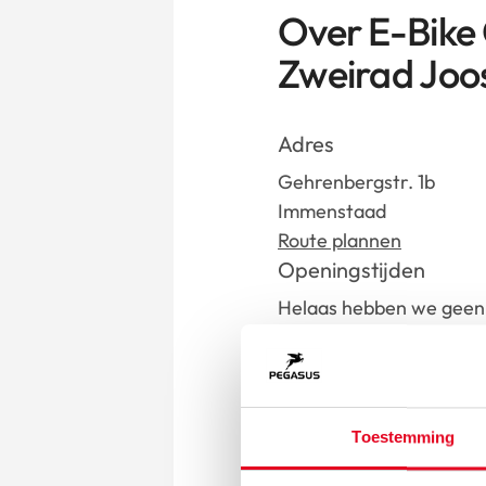
Over E-Bike
Zweirad Joo
Adres
Gehrenbergstr. 1b
Immenstaad
Route plannen
Openingstijden
Helaas hebben we geen 
deze dealer. Neem voor 
contact op met de deale
Contact
fn@zweirad-joos.de
Toestemming
Ga n