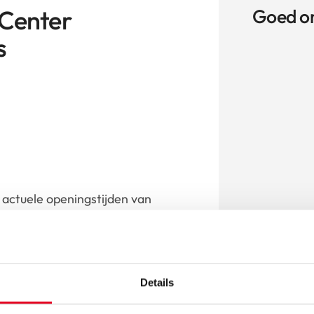
 Center
Goed o
s
actuele openingstijden van
de actuele openingstijden
r.
Details
aar dealer