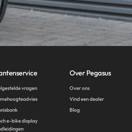
antenservice
Over Pegasus
lgestelde vragen
Over ons
amehoogteadvies
Vind een dealer
nisbank
Blog
ch e-bike display
dleidingen