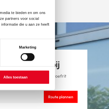
 media te bieden en om ons
ze partners voor social
nformatie die u aan ze heeft
Marketing
tsen van dichtbij
Pegasus fiets en wil je een proefrit
Alles toestaan
langs.
Route plannen