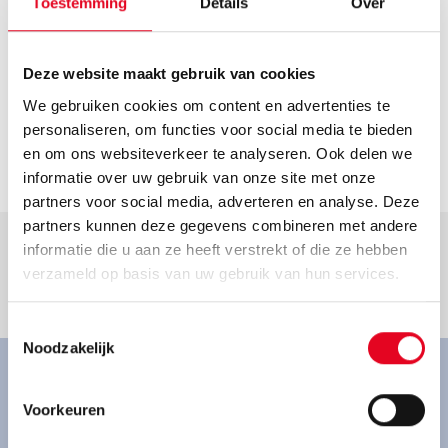
Toestemming
Details
Over
Helaas hebben we geen actuele openingstijden van deze
dealer. Neem voor de actuele openingstijden contact op
met de dealer.
Contact
Deze website maakt gebruik van cookies
We gebruiken cookies om content en advertenties te
info@fahrrad-kopf.de
personaliseren, om functies voor social media te bieden
Ga naar dealer
en om ons websiteverkeer te analyseren. Ook delen we
informatie over uw gebruik van onze site met onze
partners voor social media, adverteren en analyse. Deze
partners kunnen deze gegevens combineren met andere
informatie die u aan ze heeft verstrekt of die ze hebben
verzameld op basis van uw gebruik van hun services.
Goed om te weten.
Toestemmingsselectie
Noodzakelijk
Ervaar onze fietsen van
Voorkeuren
dichtbij