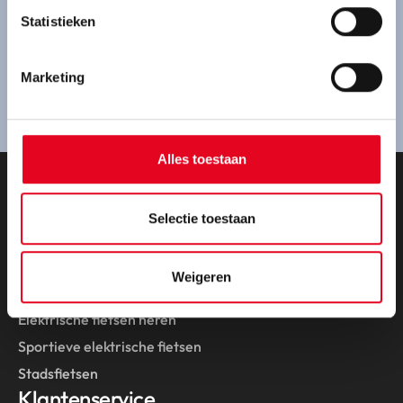
Ben je geïnteresseerd in een Pegasus fiets en wil je
Statistieken
een proefrit maken? Kom gezellig bij ons langs.
Marketing
Route plannen
Alles toestaan
Onze fietsen
Selectie toestaan
Collectie 2026
Elektrische fietsen
Weigeren
Elektrische fietsen dames
Elektrische fietsen heren
Sportieve elektrische fietsen
Stadsfietsen
Klantenservice