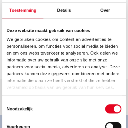
Route plannen
Openingstijden
Toestemming
Details
Over
Helaas hebben we geen actuele openingstijden van deze
dealer. Neem voor de actuele openingstijden contact op
Deze website maakt gebruik van cookies
met de dealer.
We gebruiken cookies om content en advertenties te
Contact
personaliseren, om functies voor social media te bieden
info@fahrrad-ries.de
en om ons websiteverkeer te analyseren. Ook delen we
informatie over uw gebruik van onze site met onze
Ga naar dealer
partners voor social media, adverteren en analyse. Deze
partners kunnen deze gegevens combineren met andere
informatie die u aan ze heeft verstrekt of die ze hebben
verzameld op basis van uw gebruik van hun services.
Toestemmingsselectie
Goed om te weten.
Noodzakelijk
Voorkeuren