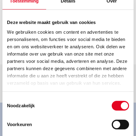
Toestemming
Details
Over
Helaas hebben we geen actuele openingstijden van deze
dealer. Neem voor de actuele openingstijden contact op
met de dealer.
Contact
Deze website maakt gebruik van cookies
We gebruiken cookies om content en advertenties te
hajo.otten@ewetel.net
personaliseren, om functies voor social media te bieden
Ga naar dealer
en om ons websiteverkeer te analyseren. Ook delen we
informatie over uw gebruik van onze site met onze
partners voor social media, adverteren en analyse. Deze
partners kunnen deze gegevens combineren met andere
informatie die u aan ze heeft verstrekt of die ze hebben
verzameld op basis van uw gebruik van hun services.
Goed om te weten.
Toestemmingsselectie
Noodzakelijk
Ervaar onze fietsen van
Voorkeuren
dichtbij