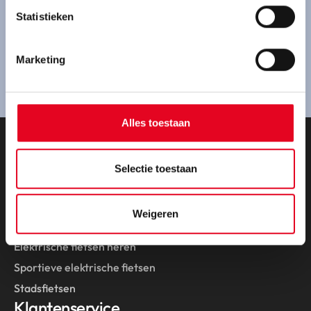
Ben je geïnteresseerd in een Pegasus fiets en wil je
Statistieken
een proefrit maken? Kom gezellig bij ons langs.
Marketing
Route plannen
Alles toestaan
Onze fietsen
Selectie toestaan
Collectie 2026
Elektrische fietsen
Weigeren
Elektrische fietsen dames
Elektrische fietsen heren
Sportieve elektrische fietsen
Stadsfietsen
Klantenservice