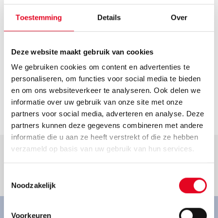
Route plannen
Openingstijden
Toestemming
Details
Over
Helaas hebben we geen actuele openingstijden van deze
dealer. Neem voor de actuele openingstijden contact op
Deze website maakt gebruik van cookies
met de dealer.
We gebruiken cookies om content en advertenties te
Contact
personaliseren, om functies voor social media te bieden
fahrradvoss@freenet.de
en om ons websiteverkeer te analyseren. Ook delen we
informatie over uw gebruik van onze site met onze
Ga naar dealer
partners voor social media, adverteren en analyse. Deze
partners kunnen deze gegevens combineren met andere
informatie die u aan ze heeft verstrekt of die ze hebben
verzameld op basis van uw gebruik van hun services.
Toestemmingsselectie
Goed om te weten.
Noodzakelijk
Voorkeuren