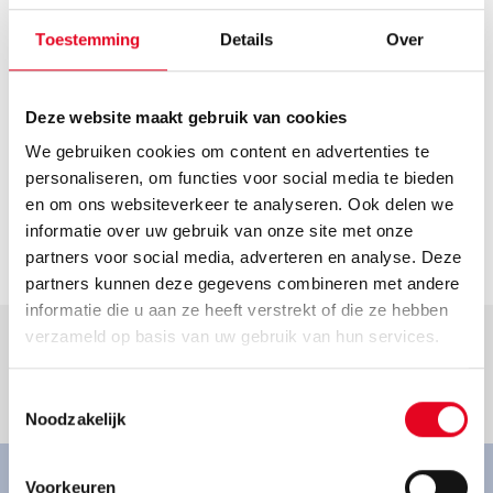
Route plannen
Openingstijden
Toestemming
Details
Over
Helaas hebben we geen actuele openingstijden van deze
dealer. Neem voor de actuele openingstijden contact op
Deze website maakt gebruik van cookies
met de dealer.
We gebruiken cookies om content en advertenties te
Contact
personaliseren, om functies voor social media te bieden
info@hempelmann-lage.de
en om ons websiteverkeer te analyseren. Ook delen we
informatie over uw gebruik van onze site met onze
Ga naar dealer
partners voor social media, adverteren en analyse. Deze
partners kunnen deze gegevens combineren met andere
informatie die u aan ze heeft verstrekt of die ze hebben
verzameld op basis van uw gebruik van hun services.
Toestemmingsselectie
Goed om te weten.
Noodzakelijk
Voorkeuren