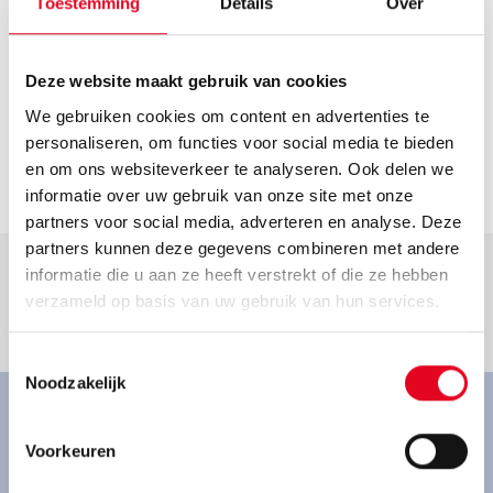
Toestemming
Details
Over
Helaas hebben we geen actuele openingstijden van deze
dealer. Neem voor de actuele openingstijden contact op
met de dealer.
Contact
Deze website maakt gebruik van cookies
We gebruiken cookies om content en advertenties te
info@zweirad-hirth.de
personaliseren, om functies voor social media te bieden
Ga naar dealer
en om ons websiteverkeer te analyseren. Ook delen we
informatie over uw gebruik van onze site met onze
partners voor social media, adverteren en analyse. Deze
partners kunnen deze gegevens combineren met andere
informatie die u aan ze heeft verstrekt of die ze hebben
verzameld op basis van uw gebruik van hun services.
Goed om te weten.
Toestemmingsselectie
Noodzakelijk
Ervaar onze fietsen van
Voorkeuren
dichtbij