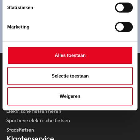
Ben je geïnteresseerd in een Pegasus fiets en wil je
Statistieken
een proefrit maken? Kom gezellig bij ons langs.
Marketing
Route plannen
Alles toestaan
Onze fietsen
Selectie toestaan
Collectie 2026
Elektrische fietsen
Weigeren
Elektrische fietsen dames
Elektrische fietsen heren
Sportieve elektrische fietsen
Stadsfietsen
Klantenservice