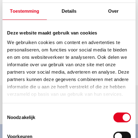
Route plannen
Openingstijden
Toestemming
Details
Over
Helaas hebben we geen actuele openingstijden van deze
dealer. Neem voor de actuele openingstijden contact op
Deze website maakt gebruik van cookies
met de dealer.
We gebruiken cookies om content en advertenties te
Contact
personaliseren, om functies voor social media te bieden
fahrradfritzekaliga@t-online.de
en om ons websiteverkeer te analyseren. Ook delen we
informatie over uw gebruik van onze site met onze
Ga naar dealer
partners voor social media, adverteren en analyse. Deze
partners kunnen deze gegevens combineren met andere
informatie die u aan ze heeft verstrekt of die ze hebben
verzameld op basis van uw gebruik van hun services.
Toestemmingsselectie
Goed om te weten.
Noodzakelijk
Voorkeuren