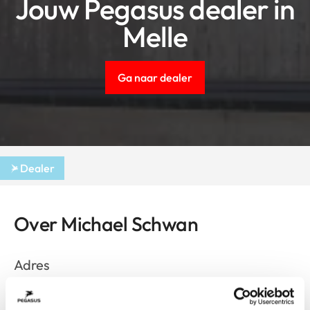
Jouw Pegasus dealer in
Melle
Ga naar dealer
Dealer
Over Michael Schwan
Adres
Industriestr. 18
Melle