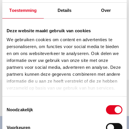
Route plannen
Openingstijden
Toestemming
Details
Over
Helaas hebben we geen actuele openingstijden van deze
dealer. Neem voor de actuele openingstijden contact op
Deze website maakt gebruik van cookies
met de dealer.
We gebruiken cookies om content en advertenties te
Contact
personaliseren, om functies voor social media te bieden
info@fahrrad-schwan.de
en om ons websiteverkeer te analyseren. Ook delen we
informatie over uw gebruik van onze site met onze
Ga naar dealer
partners voor social media, adverteren en analyse. Deze
partners kunnen deze gegevens combineren met andere
informatie die u aan ze heeft verstrekt of die ze hebben
verzameld op basis van uw gebruik van hun services.
Toestemmingsselectie
Goed om te weten.
Noodzakelijk
Voorkeuren