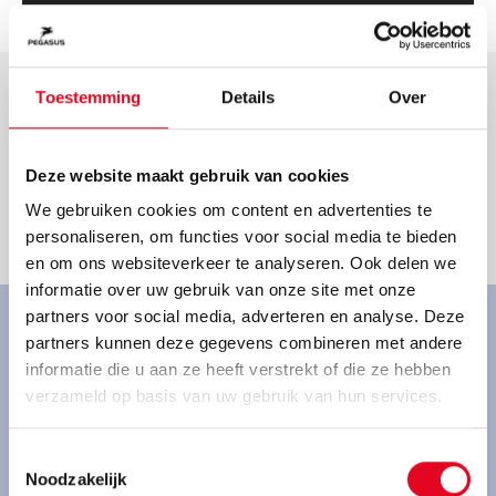
Toestemming
Details
Over
Goed om te weten.
Deze website maakt gebruik van cookies
Direct leverbaar.
We gebruiken cookies om content en advertenties te
Goede Service.
personaliseren, om functies voor social media te bieden
Prettige sfeer.
en om ons websiteverkeer te analyseren. Ook delen we
informatie over uw gebruik van onze site met onze
partners voor social media, adverteren en analyse. Deze
Ervaar onze fietsen van
partners kunnen deze gegevens combineren met andere
informatie die u aan ze heeft verstrekt of die ze hebben
dichtbij
verzameld op basis van uw gebruik van hun services.
Ben je geïnteresseerd in een Pegasus fiets en wil je
Toestemmingsselectie
een proefrit maken? Kom gezellig bij ons langs.
Noodzakelijk