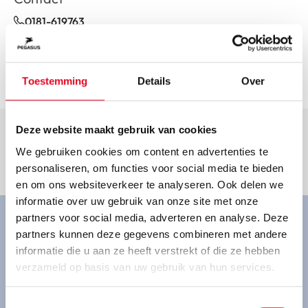
0181-619763
spijkenisse@monsfietsen.nl
Ga naar dealer
Toestemming
Details
Over
Deze website maakt gebruik van cookies
We gebruiken cookies om content en advertenties te
personaliseren, om functies voor social media te bieden
Goed om te weten.
en om ons websiteverkeer te analyseren. Ook delen we
informatie over uw gebruik van onze site met onze
partners voor social media, adverteren en analyse. Deze
Ervaar onze fietsen van
partners kunnen deze gegevens combineren met andere
informatie die u aan ze heeft verstrekt of die ze hebben
dichtbij
verzameld op basis van uw gebruik van hun services.
Ben je geïnteresseerd in een Pegasus fiets en wil je
een proefrit maken? Kom gezellig bij ons langs.
Toestemmingsselectie