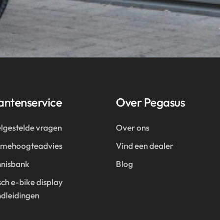
antenservice
Over Pegasus
lgestelde vragen
Over ons
amehoogteadvies
Vind een dealer
nisbank
Blog
ch e-bike display
dleidingen