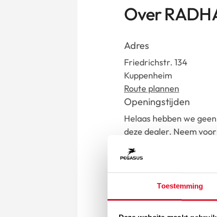
Over RADH
Adres
Friedrichstr. 134
Kuppenheim
Route plannen
Openingstijden
Helaas hebben we geen 
deze dealer. Neem voor 
contact op met de deale
Contact
mail@radhaus-kastner.d
Toestemming
Ga n