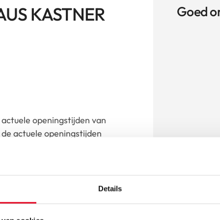
AUS KASTNER
Goed o
actuele openingstijden van
de actuele openingstijden
r.
e
Details
aar dealer