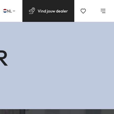
NL
Vind
jouw
dealer
R