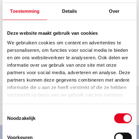
Route plannen
Openingstijden
Toestemming
Details
Over
Helaas hebben we geen actuele openingstijden van deze
dealer. Neem voor de actuele openingstijden contact op
Deze website maakt gebruik van cookies
met de dealer.
We gebruiken cookies om content en advertenties te
Contact
personaliseren, om functies voor social media te bieden
Radhaus.Koch@t-online.de
en om ons websiteverkeer te analyseren. Ook delen we
informatie over uw gebruik van onze site met onze
Ga naar dealer
partners voor social media, adverteren en analyse. Deze
partners kunnen deze gegevens combineren met andere
informatie die u aan ze heeft verstrekt of die ze hebben
verzameld op basis van uw gebruik van hun services.
Toestemmingsselectie
Goed om te weten.
Noodzakelijk
Voorkeuren