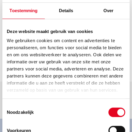
Route plannen
Openingstijden
Toestemming
Details
Over
Helaas hebben we geen actuele openingstijden van deze
dealer. Neem voor de actuele openingstijden contact op
Deze website maakt gebruik van cookies
met de dealer.
We gebruiken cookies om content en advertenties te
Contact
personaliseren, om functies voor social media te bieden
kontakt@radhaus-mainz.de
en om ons websiteverkeer te analyseren. Ook delen we
informatie over uw gebruik van onze site met onze
Ga naar dealer
partners voor social media, adverteren en analyse. Deze
partners kunnen deze gegevens combineren met andere
informatie die u aan ze heeft verstrekt of die ze hebben
verzameld op basis van uw gebruik van hun services.
Toestemmingsselectie
Goed om te weten.
Noodzakelijk
Voorkeuren