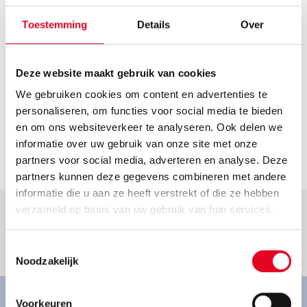
Route plannen
Openingstijden
Toestemming
Details
Over
Helaas hebben we geen actuele openingstijden van deze
dealer. Neem voor de actuele openingstijden contact op
Deze website maakt gebruik van cookies
met de dealer.
We gebruiken cookies om content en advertenties te
Contact
personaliseren, om functies voor social media te bieden
info@radsport-haus.de
en om ons websiteverkeer te analyseren. Ook delen we
informatie over uw gebruik van onze site met onze
Ga naar dealer
partners voor social media, adverteren en analyse. Deze
partners kunnen deze gegevens combineren met andere
informatie die u aan ze heeft verstrekt of die ze hebben
verzameld op basis van uw gebruik van hun services.
Toestemmingsselectie
Goed om te weten.
Noodzakelijk
Voorkeuren