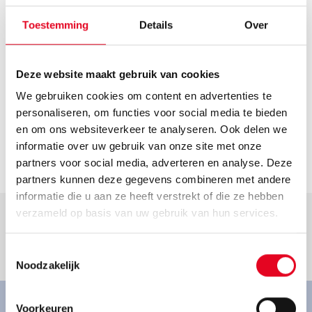
Route plannen
Openingstijden
Toestemming
Details
Over
Helaas hebben we geen actuele openingstijden van deze
dealer. Neem voor de actuele openingstijden contact op
Deze website maakt gebruik van cookies
met de dealer.
We gebruiken cookies om content en advertenties te
Contact
personaliseren, om functies voor social media te bieden
info@radsportsonntag.de
en om ons websiteverkeer te analyseren. Ook delen we
informatie over uw gebruik van onze site met onze
Ga naar dealer
partners voor social media, adverteren en analyse. Deze
partners kunnen deze gegevens combineren met andere
informatie die u aan ze heeft verstrekt of die ze hebben
verzameld op basis van uw gebruik van hun services.
Toestemmingsselectie
Goed om te weten.
Noodzakelijk
Voorkeuren