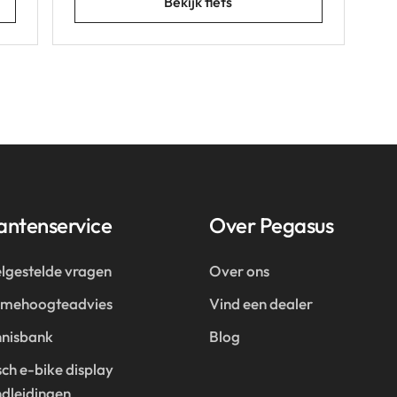
Bekijk fiets
antenservice
Over Pegasus
lgestelde vragen
Over ons
amehoogteadvies
Vind een dealer
nisbank
Blog
ch e-bike display
dleidingen