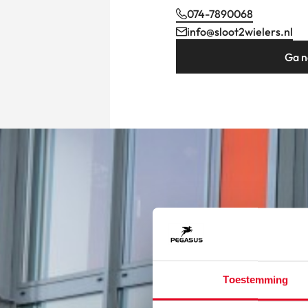
074-7890068
info@sloot2wielers.nl
Ga n
Toestemming