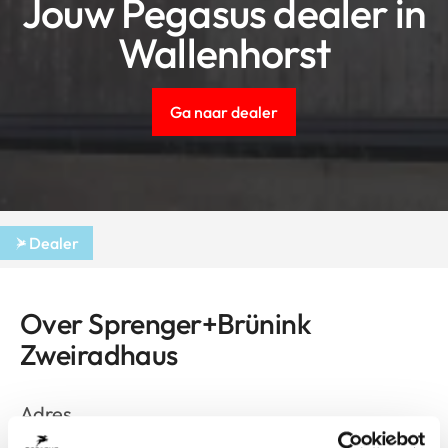
Jouw Pegasus dealer in
Wallenhorst
Ga naar dealer
Dealer
Over Sprenger+Brünink
Zweiradhaus
Adres
Alter Pyer Kirchweg 7