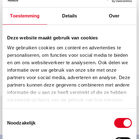
Wallenhorst
Route plannen
Toestemming
Details
Over
Openingstijden
Helaas hebben we geen actuele openingstijden van deze
Deze website maakt gebruik van cookies
dealer. Neem voor de actuele openingstijden contact op
met de dealer.
We gebruiken cookies om content en advertenties te
Contact
personaliseren, om functies voor social media te bieden
en om ons websiteverkeer te analyseren. Ook delen we
zweiradmechaniker@t-online.de
informatie over uw gebruik van onze site met onze
Ga naar dealer
partners voor social media, adverteren en analyse. Deze
partners kunnen deze gegevens combineren met andere
informatie die u aan ze heeft verstrekt of die ze hebben
verzameld op basis van uw gebruik van hun services.
Toestemmingsselectie
Goed om te weten.
Noodzakelijk