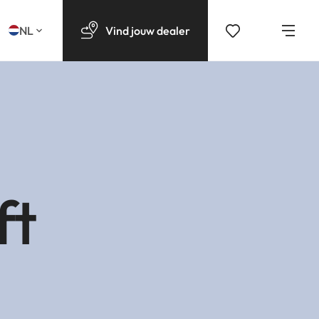
NL
Vind
jouw
dealer
ft