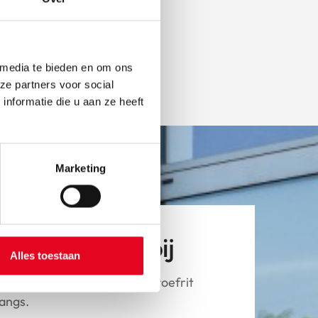
 media te bieden en om ons
ze partners voor social
nformatie die u aan ze heeft
Marketing
tsen van dichtbij
Alles toestaan
Pegasus fiets en wil je een proefrit
langs.