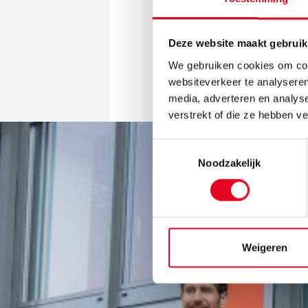
Contact
info@wierleuker.de
Deze website maakt gebruik
Ga n
We gebruiken cookies om cont
websiteverkeer te analyseren
media, adverteren en analys
verstrekt of die ze hebben v
Toestemmingsselectie
Noodzakelijk
Weigeren