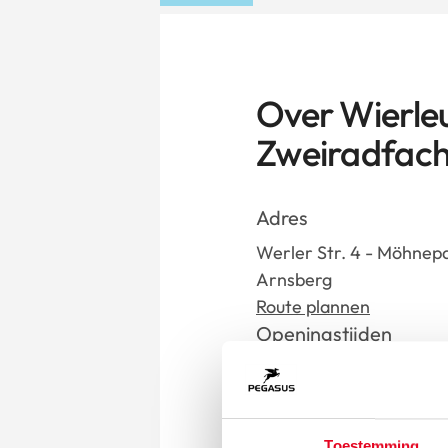
Over Wierle
Zweiradfac
Adres
Werler Str. 4 - Möhnep
Arnsberg
Route plannen
Openingstijden
Helaas hebben we geen 
deze dealer. Neem voor 
contact op met de deale
Toestemming