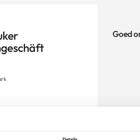
uker
Goed o
hgeschäft
ark
actuele openingstijden van
de actuele openingstijden
r.
Details