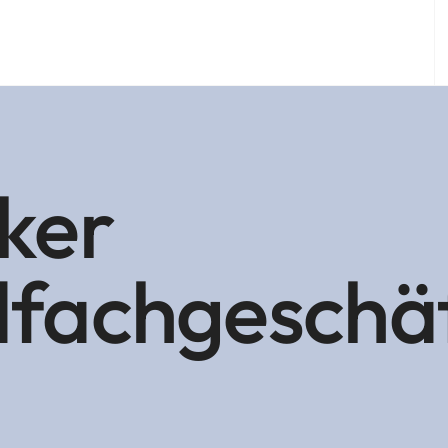
ker
dfachgeschä