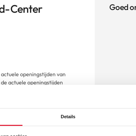
d-Center
Goed o
actuele openingstijden van
de actuele openingstijden
r.
Details
aar dealer