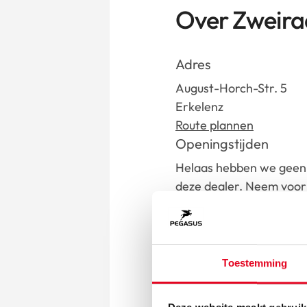
Over Zweira
Adres
August-Horch-Str. 5
Erkelenz
Route plannen
Openingstijden
Helaas hebben we geen 
deze dealer. Neem voor 
contact op met de deale
Contact
info@zweiradschmidt.de
Toestemming
Ga n