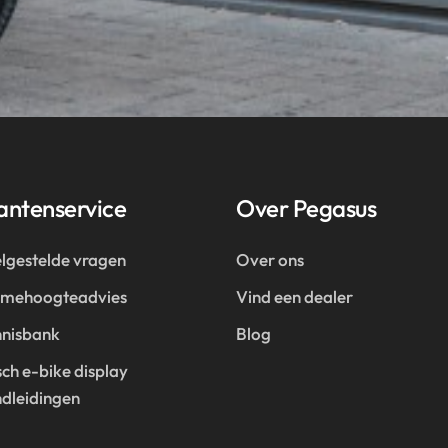
antenservice
Over Pegasus
lgestelde vragen
Over ons
amehoogteadvies
Vind een dealer
nisbank
Blog
ch e-bike display
dleidingen