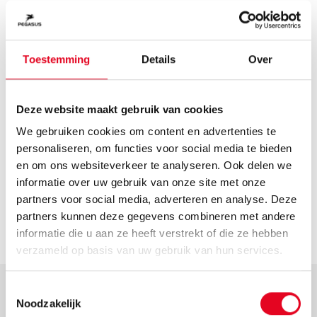
Adres
Grenzstr. 25 a
Toestemming
Details
Over
Coswig
Route plannen
Openingstijden
Deze website maakt gebruik van cookies
Helaas hebben we geen actuele openingstijden van deze
We gebruiken cookies om content en advertenties te
dealer. Neem voor de actuele openingstijden contact op
personaliseren, om functies voor social media te bieden
met de dealer.
en om ons websiteverkeer te analyseren. Ook delen we
Contact
informatie over uw gebruik van onze site met onze
tthomasfuchs@t-online.de
partners voor social media, adverteren en analyse. Deze
partners kunnen deze gegevens combineren met andere
Ga naar dealer
informatie die u aan ze heeft verstrekt of die ze hebben
verzameld op basis van uw gebruik van hun services.
Toestemmingsselectie
Noodzakelijk