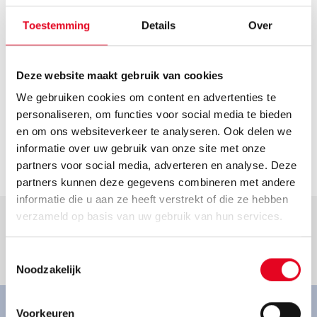
Route plannen
Openingstijden
Toestemming
Details
Over
Helaas hebben we geen actuele openingstijden van deze
dealer. Neem voor de actuele openingstijden contact op
Deze website maakt gebruik van cookies
met de dealer.
We gebruiken cookies om content en advertenties te
Contact
personaliseren, om functies voor social media te bieden
zweirad.huebsch@t-online.de
en om ons websiteverkeer te analyseren. Ook delen we
informatie over uw gebruik van onze site met onze
Ga naar dealer
partners voor social media, adverteren en analyse. Deze
partners kunnen deze gegevens combineren met andere
informatie die u aan ze heeft verstrekt of die ze hebben
verzameld op basis van uw gebruik van hun services.
Toestemmingsselectie
Goed om te weten.
Noodzakelijk
Voorkeuren