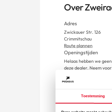
Over Zweir
Adres
Zwickauer Str. 126
Crimmitschau
Route plannen
Openingstijden
Helaas hebben we geen 
deze dealer. Neem voor 
contact op met de deale
Contact
info@zweirad-kozew.de
Toestemming
Ga n