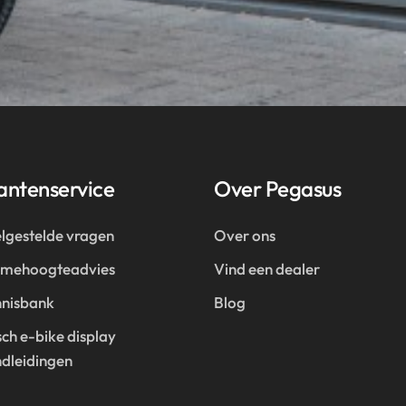
antenservice
Over Pegasus
lgestelde vragen
Over ons
amehoogteadvies
Vind een dealer
nisbank
Blog
ch e-bike display
dleidingen