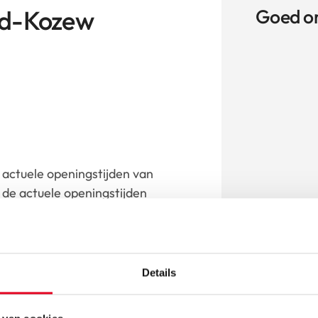
ad-Kozew
Goed o
actuele openingstijden van
de actuele openingstijden
r.
Details
aar dealer