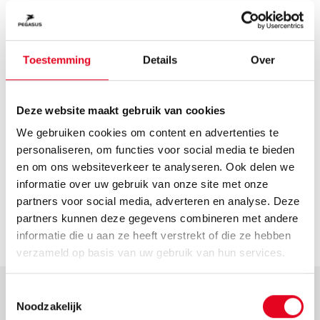
Adres
Bortenmacherstraße 2
Toestemming
Details
Over
Roth
Route plannen
Openingstijden
Deze website maakt gebruik van cookies
Helaas hebben we geen actuele openingstijden van deze
We gebruiken cookies om content en advertenties te
dealer. Neem voor de actuele openingstijden contact op
personaliseren, om functies voor social media te bieden
met de dealer.
en om ons websiteverkeer te analyseren. Ook delen we
Contact
informatie over uw gebruik van onze site met onze
info@2-rad-mueller.de
partners voor social media, adverteren en analyse. Deze
partners kunnen deze gegevens combineren met andere
Ga naar dealer
informatie die u aan ze heeft verstrekt of die ze hebben
verzameld op basis van uw gebruik van hun services.
Toestemmingsselectie
Noodzakelijk