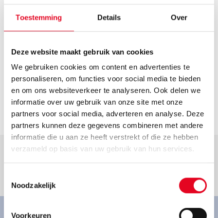
Route plannen
Openingstijden
Toestemming
Details
Over
Helaas hebben we geen actuele openingstijden van deze
dealer. Neem voor de actuele openingstijden contact op
Deze website maakt gebruik van cookies
met de dealer.
We gebruiken cookies om content en advertenties te
Contact
personaliseren, om functies voor social media te bieden
info@zweirad-pfundmeir.de
en om ons websiteverkeer te analyseren. Ook delen we
informatie over uw gebruik van onze site met onze
Ga naar dealer
partners voor social media, adverteren en analyse. Deze
partners kunnen deze gegevens combineren met andere
informatie die u aan ze heeft verstrekt of die ze hebben
verzameld op basis van uw gebruik van hun services.
Toestemmingsselectie
Goed om te weten.
Noodzakelijk
Voorkeuren