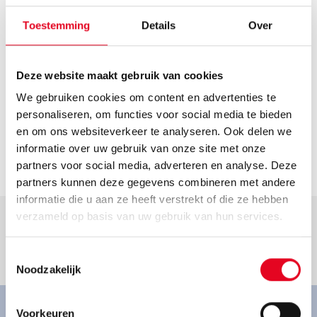
Route plannen
Openingstijden
Toestemming
Details
Over
Helaas hebben we geen actuele openingstijden van deze
dealer. Neem voor de actuele openingstijden contact op
Deze website maakt gebruik van cookies
met de dealer.
We gebruiken cookies om content en advertenties te
Contact
personaliseren, om functies voor social media te bieden
cs@schweiger.bike
en om ons websiteverkeer te analyseren. Ook delen we
informatie over uw gebruik van onze site met onze
Ga naar dealer
partners voor social media, adverteren en analyse. Deze
partners kunnen deze gegevens combineren met andere
informatie die u aan ze heeft verstrekt of die ze hebben
verzameld op basis van uw gebruik van hun services.
Toestemmingsselectie
Goed om te weten.
Noodzakelijk
Voorkeuren