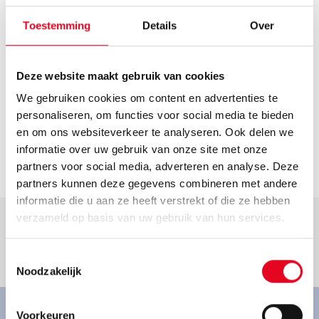
Route plannen
Openingstijden
Toestemming
Details
Over
Helaas hebben we geen actuele openingstijden van deze
dealer. Neem voor de actuele openingstijden contact op
Deze website maakt gebruik van cookies
met de dealer.
We gebruiken cookies om content en advertenties te
Contact
personaliseren, om functies voor social media te bieden
zweiradhaus.schenk@t-online.de
en om ons websiteverkeer te analyseren. Ook delen we
informatie over uw gebruik van onze site met onze
Ga naar dealer
partners voor social media, adverteren en analyse. Deze
partners kunnen deze gegevens combineren met andere
informatie die u aan ze heeft verstrekt of die ze hebben
verzameld op basis van uw gebruik van hun services.
Toestemmingsselectie
Goed om te weten.
Noodzakelijk
Voorkeuren