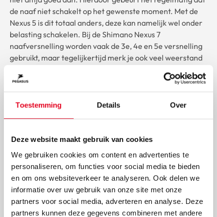
de naaf niet schakelt op het gewenste moment. Met de
Nexus 5 is dit totaal anders, deze kan namelijk wel onder
belasting schakelen. Bij de Shimano Nexus 7
naafversnelling worden vaak de 3e, 4e en 5e versnelling
gebruikt, maar tegelijkertijd merk je ook veel weerstand
in deze versnellingen.
Het schakelbereik
Toestemming
Details
Over
Een groot verschil met de andere naaf versnellingen is
dat bij de Shimano Nexus 5 de afstand tussen de
Deze website maakt gebruik van cookies
versnellingen even groot is, dit is bij de andere naven niet
het geval. Het totale bereik (hoeveel % de zwaarste
We gebruiken cookies om content en advertenties te
versnelling zwaarder is dan de lichtste versnelling) is
personaliseren, om functies voor social media te bieden
263%. Dit betekent dat de de lichtste versnelling 2.63
en om ons websiteverkeer te analyseren. Ook delen we
omwentelingen meer maakt dan de zwaarste
informatie over uw gebruik van onze site met onze
versnelling. Bij de Nexus 7 is dit bijvoorbeeld 244% en bij
partners voor social media, adverteren en analyse. Deze
de Nexus 8 is het schakelbereik 307%.
partners kunnen deze gegevens combineren met andere