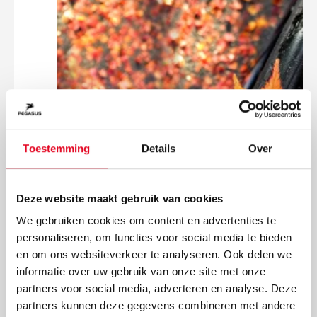
Toestemming
Details
Over
Deze website maakt gebruik van cookies
We gebruiken cookies om content en advertenties te
Hoe onderhoud je je e-bike
personaliseren, om functies voor social media te bieden
en om ons websiteverkeer te analyseren. Ook delen we
in de herfst? Tips voor grip
informatie over uw gebruik van onze site met onze
en veiligheid op natte
partners voor social media, adverteren en analyse. Deze
fietspaden
partners kunnen deze gegevens combineren met andere