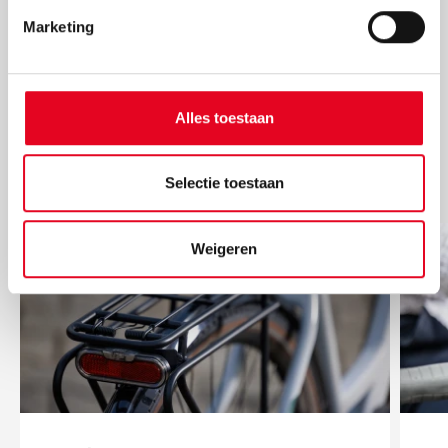
Marketing
De voordelen van een
Alles toestaan
Pegasus elektrische
damesfiets
Selectie toestaan
Weigeren