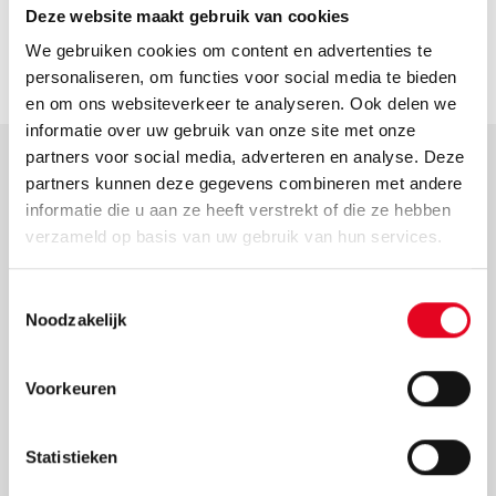
Dit wordt vaak bereikt door een comfortabeler
Deze website maakt gebruik van cookies
zitpositie en de mogelijkheid om accessoires zoals
We gebruiken cookies om content en advertenties te
manden of fietstassen gemakkelijk toe te voegen.
personaliseren, om functies voor social media te bieden
en om ons websiteverkeer te analyseren. Ook delen we
informatie over uw gebruik van onze site met onze
partners voor social media, adverteren en analyse. Deze
partners kunnen deze gegevens combineren met andere
Elektrische damesfiets met
informatie die u aan ze heeft verstrekt of die ze hebben
middenmotoren
verzameld op basis van uw gebruik van hun services.
Toestemmingsselectie
Elektrische damesfietsen met middenmotoren
zijn een
Noodzakelijk
populaire keuze. De middenmotor bij de e-bike zorgt voor
optimale verdeling van het gewicht, daardoor voelt de
fiets stabieler aan. Doordat de motor is weggewerkt in
Voorkeuren
het frame tussen de trappers, voelt de ondersteuning van
de motor ook natuurlijk tijdens het fietsen. Bij een
Statistieken
middenmotor is zowel een
naafversnelling als een
derailleurversnelling
mogelijk.