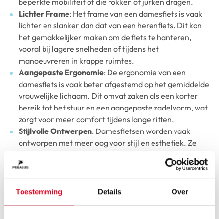
beperkte mobiliteit of die rokken of jurken dragen.
Lichter Frame
: Het frame van een damesfiets is vaak
lichter en slanker dan dat van een herenfiets. Dit kan
het gemakkelijker maken om de fiets te hanteren,
vooral bij lagere snelheden of tijdens het
manoeuvreren in krappe ruimtes.
Aangepaste Ergonomie
: De ergonomie van een
damesfiets is vaak beter afgestemd op het gemiddelde
vrouwelijke lichaam. Dit omvat zaken als een korter
bereik tot het stuur en een aangepaste zadelvorm, wat
zorgt voor meer comfort tijdens lange ritten.
Stijlvolle Ontwerpen
: Damesfietsen worden vaak
ontworpen met meer oog voor stijl en esthetiek. Ze
zijn verkrijgbaar in een breed scala aan kleuren en
ontwerpen, wat ze aantrekkelijk maakt voor
modebewuste fietsers.
Veelzijdigheid in Gebruik
: Damesfietsen zijn vaak
Toestemming
Details
Over
ontworpen om veelzijdiger te zijn, geschikt voor zowel
dagelijks woon-werkverkeer als recreatieve tochten.