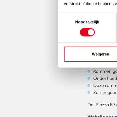
verstrekt of die ze hebben v
Toestemmingsselectie
Noodzakelijk
De vo
velg
Weigeren
Wat zijn de 
Remmen goe
Onderhoud 
Deze remme
Ze zijn goe
De Piazza E7 
Wat zijn de v