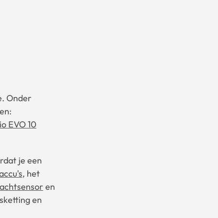
e. Onder
en:
io EVO 10
rdat je een
accu's
, het
rachtsensor
en
tsketting en