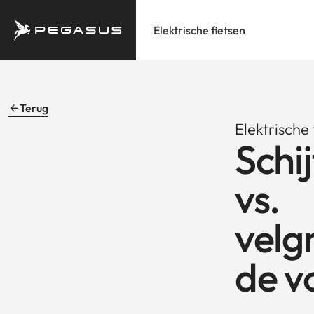
Elektrische fietsen
Terug
Elektrische 
Schi
vs.
vel
de v