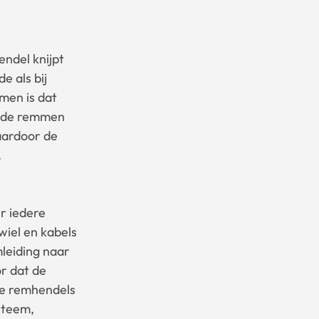
ndel knijpt
e als bij
men is dat
an de remmen
aardoor de
.
r iedere
wiel en kabels
mleiding naar
or dat de
de remhendels
ysteem,