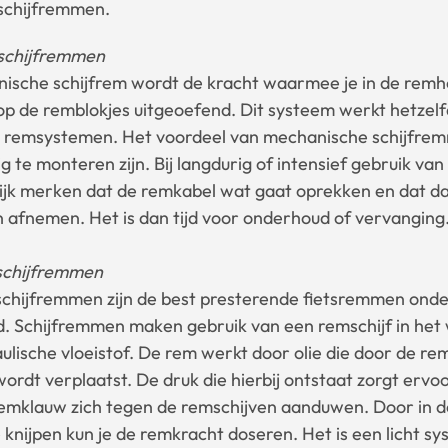
schijfremmen.
schijfremmen
nische schijfrem wordt de kracht waarmee je in de remhe
op de remblokjes uitgeoefend. Dit systeem werkt hetzelfd
 remsystemen. Het voordeel van mechanische schijfrem
 te monteren zijn. Bij langdurig of intensief gebruik v
delijk merken dat de remkabel wat gaat oprekken en dat d
 afnemen. Het is dan tijd voor onderhoud of vervanging
schijfremmen
schijfremmen zijn de best presterende fietsremmen onde
. Schijfremmen maken gebruik van een remschijf in het 
lische vloeistof. De rem werkt door olie die door de re
rdt verplaatst. De druk die hierbij ontstaat zorgt ervo
 remklauw zich tegen de remschijven aanduwen. Door in 
e knijpen kun je de remkracht doseren. Het is een licht s