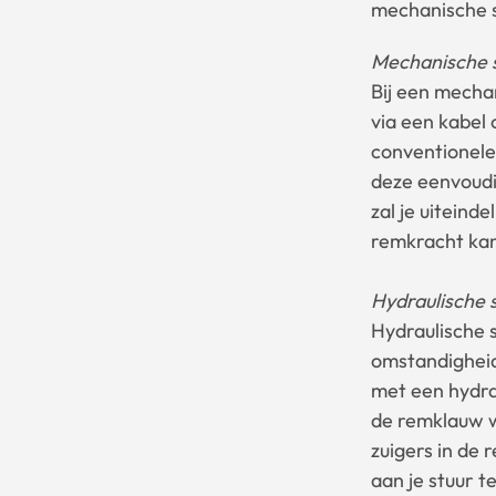
mechanische 
Mechanische 
Bij een mecha
via een kabel 
conventionele
deze eenvoudig
zal je uitein
remkracht kan
Hydraulische 
Hydraulische 
omstandigheid
met een hydrau
de remklauw wo
zuigers in de
aan je stuur t