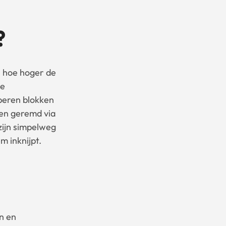
?
, hoe hoger de
le
beren blokken
den geremd via
zijn simpelweg
m inknijpt.
n en