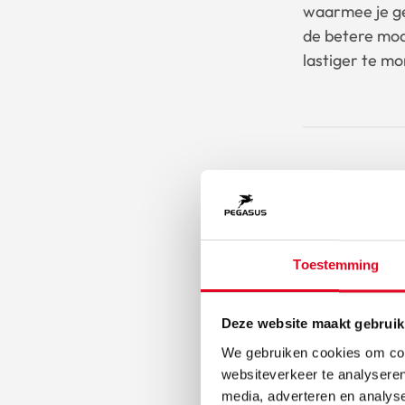
waarmee je ge
de betere mod
lastiger te m
Elektris
Premio
Toestemming
EVO 10
Lite
Deze website maakt gebruik
Bekijk fiets
We gebruiken cookies om cont
websiteverkeer te analyseren
media, adverteren en analys