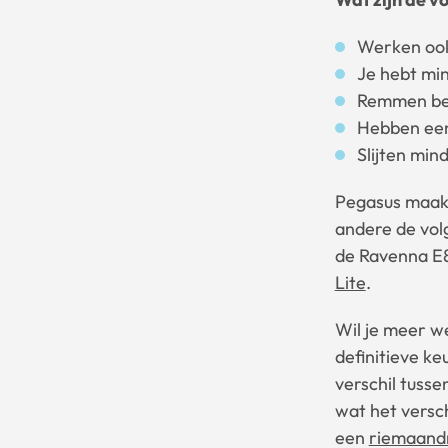
Werken ook
Je hebt mi
Remmen bet
Hebben ee
Slijten min
Pegasus maakt
andere de vol
de Ravenna E8
Lite
.
Wil je meer w
definitieve k
verschil tuss
wat het versch
een
riemaandr