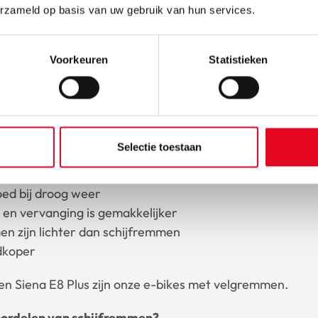
erzameld op basis van uw gebruik van hun services.
Voorkeuren
Statistieken
ordelen van schrijfremm
remmen
Selectie toestaan
voordelen van velgremmen?
d bij droog weer
en vervanging is gemakkelijker
n zijn lichter dan schijfremmen
dkoper
en Siena E8 Plus zijn onze e-bikes met velgremmen.
oordelen van schijfremmen?