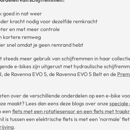
 goed in nat weer
nder kracht nodig voor dezelfde remkracht
er en met meer controle
n kortere remweg
der snel omdat je geen remrand hebt
 steeds meer gebruik van schijfremmen in haar collecti
gende e-bikes zijn uitgerust met hydraulische schijfremm
, de Ravenna EVO 5, de Ravenna EVO 5 Belt en de
Prem
eten over de verschillende onderdelen op een e-bike voo
euze maakt? Lees dan eens deze blogs over onze
speciale 
en een
fiets met een rotatiesensor en een fiets met trapk
il is tussen een elektrische fiets is met een 'normale' fie
ijving
.