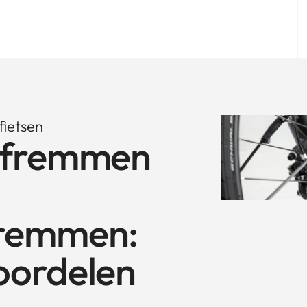
fietsen
jfremmen
gremmen:
oordelen