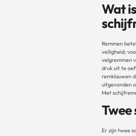
Wat is
schij
Remmen beteke
veiligheid; v
velgremmen ve
druk uit te o
remklauwen di
uitgevonden o
Met schijfrem
Twee 
Er zijn twee 