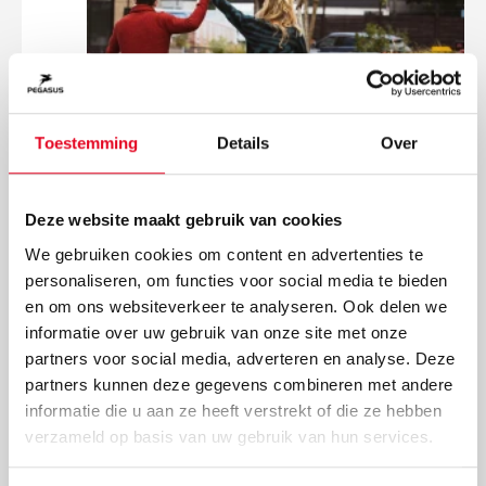
Toestemming
Details
Over
Deze website maakt gebruik van cookies
We gebruiken cookies om content en advertenties te
personaliseren, om functies voor social media te bieden
en om ons websiteverkeer te analyseren. Ook delen we
Waar moet je op letten bij
informatie over uw gebruik van onze site met onze
partners voor social media, adverteren en analyse. Deze
het maken van een proefrit?
partners kunnen deze gegevens combineren met andere
E-bikes
2020-02-18
informatie die u aan ze heeft verstrekt of die ze hebben
Lees meer
verzameld op basis van uw gebruik van hun services.