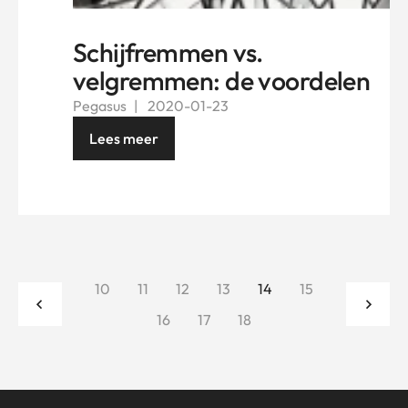
Schijfremmen vs.
velgremmen: de voordelen
Pegasus
2020-01-23
Lees meer
10
11
12
13
14
15
16
17
18